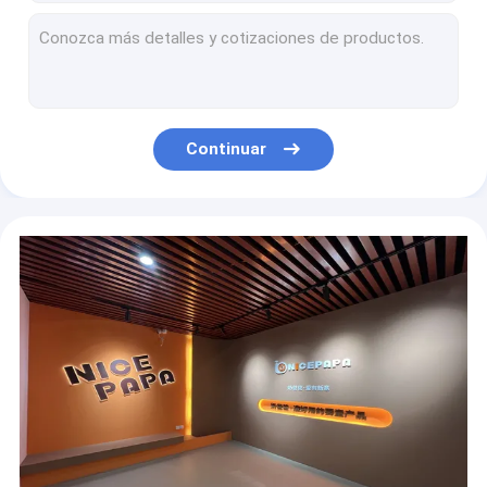
Calentador de cuero de la botella del preparado para bebés de la PU 5V 2A para la leche materna
El calentador LCD de la botella del control de la temperatura del bebé del USB exhibe para la fórmula
Tipo portátil velocidad de la temperatura del USB del calentador recargable de la botella de C cinco ajustable
Biberones antis libres anchos agradables del cólico del cuello BPA de Papa Flip Cap Milk Bottle PPSU
Mano agradable BPA libre del biberón uno de Papa Wide Neck Flip Cap libre
Continuar
Calentador portátil elegante 10W Constant Temperature del biberón del termóstato USB
PVC infantil de alimentación calentado del calentador USB de la botella termóstato libre del aislamiento para el viaje
Calentador ajustable eléctrico del bolso de la leche materna del calentador USB de la botella del control de la temperatura
El calentador eléctrico portátil de la botella de leche del USB aisló el termóstato para el viaje en coche
Viaje rápido 10W - calentador de la carga de la botella de la temperatura 27W para las alimentaciones de la noche