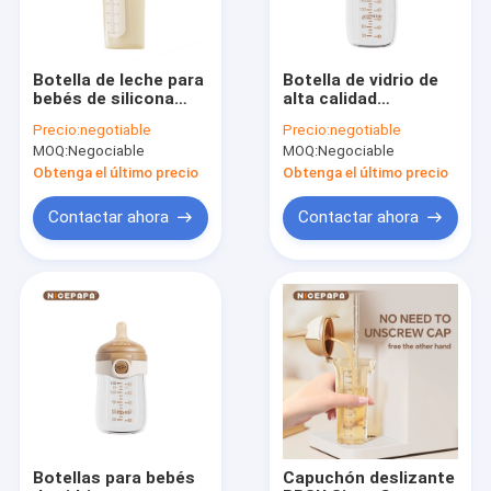
Botella de leche para
Botella de vidrio de
bebés de silicona
alta calidad
suave y antigota con
resistente a las
Precio:
negotiable
Precio:
negotiable
tapa abatible con
mordeduras pezón
MOQ:
Negociable
MOQ:
Negociable
pezón de respuesta
duradero adecuado
natural (código S
para bebés recién
Obtenga el último precio
Obtenga el último precio
agujero redondo)
nacidos como
Contactar ahora
Contactar ahora
Hogar
Productos
Sobre nosotros
Botellas para bebés
Capuchón deslizante