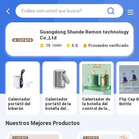
Guangdong Shunde Remon technology
Co.,Ltd
15
5.0
Proveedor verificado
YEARS
Calentador
Calentador
Calentador de
Flip Cap 
portátil del
portátil de la
la botella del
Bottle
biberón
botella del
control de la
viaje
temperatura
Nuestros Mejores Productos