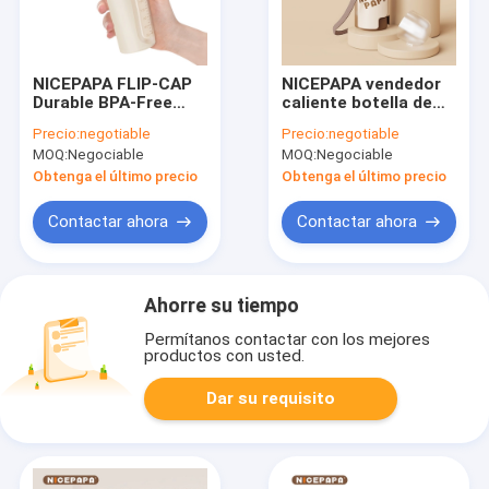
NICEPAPA FLIP-CAP
NICEPAPA vendedor
Durable BPA-Free
caliente botella de
Grado alimenticio
termo eléctrico de
Precio:
negotiable
Precio:
negotiable
botella de silicona
PU Conjunto de
MOQ:
Negociable
MOQ:
Negociable
para bebés escala
aislamiento
hueca agarre fácil
nocturno al aire libre
Obtenga el último precio
Obtenga el último precio
(agujero cruzado M)
adecuado para el
90% de las tazas de
Contactar ahora
Contactar ahora
botellas para bebés
Ahorre su tiempo
Permítanos contactar con los mejores
productos con usted.
Dar su requisito