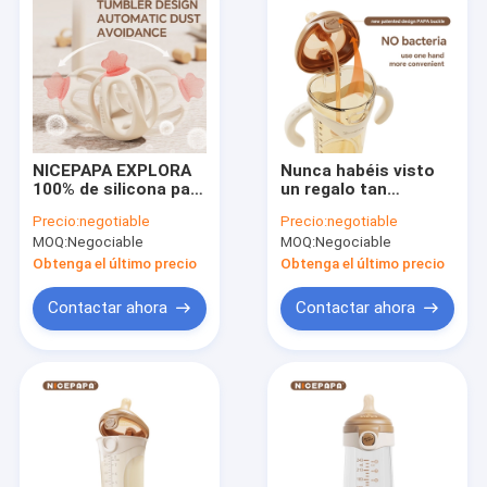
NICEPAPA EXPLORA
Nunca habéis visto
100% de silicona para
un regalo tan
bebés de grado
higiénico y
Precio:
negotiable
Precio:
negotiable
alimenticio con
conveniente para
MOQ:
Negociable
MOQ:
Negociable
dientes de detección
bebés.
de productos para
Obtenga el último precio
Obtenga el último precio
bebés relajantes
(rosa)
Contactar ahora
Contactar ahora